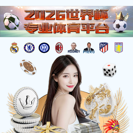
注册入口
用户协议
最近更新：2025年7月
一、协议说明
在您访问、注册或使用华体会官方版网站登录入口平台所提
供的任何服务前，请仔细阅读本《用户协议》。使用平台即
视为同意全部条款。
二、用户注册与信息
用户需确保所提交的注册资料真实、准确。若发现信息虚假
或存在风险，华体会官方版网站登录入口平台有权暂停或终
止其账户。