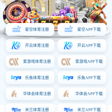
手机App
网页版
阿斯顿马丁阿隆索9站7次得
分：老将稳定性堪称中游车队
标杆
2026-06-08 14:18
71 次阅读
首页
/
体育资讯